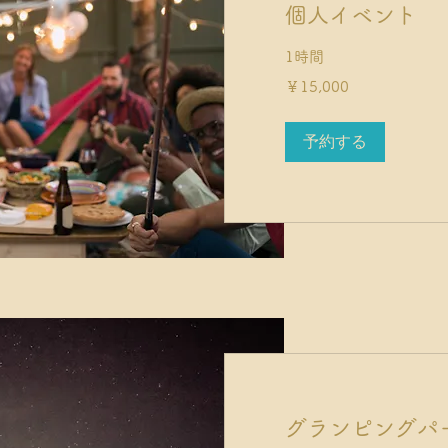
個人イベント
1時間
15,000
￥15,000
円
予約する
グランピングパ