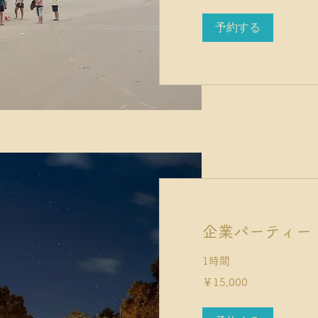
予約する
企業パーティー
1時間
15,000
￥15,000
円