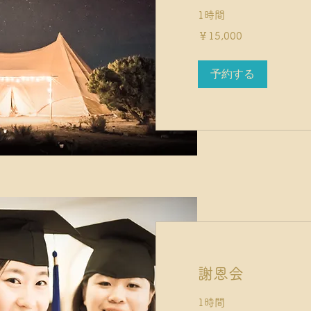
1時間
15,000
￥15,000
円
予約する
謝恩会
1時間